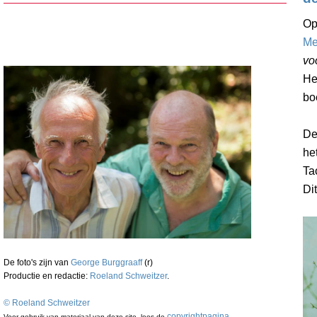
Op
Me
vo
He
bo
De
he
Ta
Dit
De foto's zijn van
George Burggraaff
(r)
Productie en redactie:
Roeland Schweitzer
.
©
Roeland Schweitzer
copyrightpagina
Voor gebruik van materiaal van deze site, lees de
.