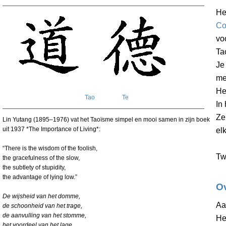
He
Co
vo
Ta
Je
me
He
Tao
Te
In
Ze
Lin Yutang (1895–1976) vat het Taoïsme simpel en mooi samen in zijn boek
uit 1937 *The Importance of Living*:
el
“There is the wisdom of the foolish,
Tw
the gracefulness of the slow,
the subtlety of stupidity,
the advantage of lying low.”
Ov
De wijsheid van het domme,
Aa
de schoonheid van het trage,
de aanvulling van het stomme,
He
het voordeel van het lage.