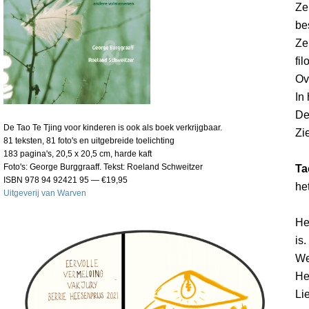
Ze
be
Ze
fil
Ov
In
De
De Tao Te Tjing voor kinderen is ook als boek verkrijgbaar.
Zi
81 teksten, 81 foto's en uitgebreide toelichting
183 pagina's, 20,5 x 20,5 cm, harde kaft
Foto's: George Burggraaff. Tekst: Roeland Schweitzer
Ta
ISBN 978 94 92421 95 — €19,95
he
Uitgeverij van Warven
He
is.
We
He
Li