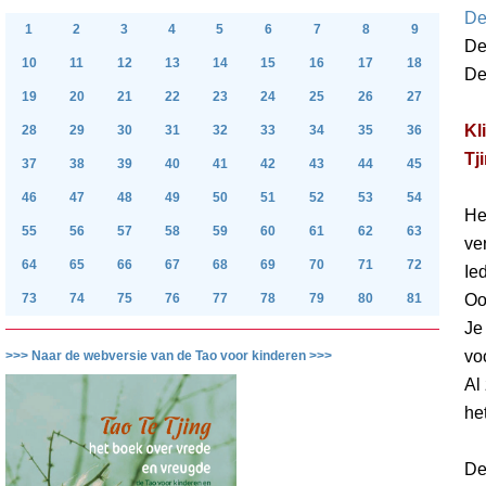
De
1
2
3
4
5
6
7
8
9
De
10
11
12
13
14
15
16
17
18
De
19
20
21
22
23
24
25
26
27
Kl
28
29
30
31
32
33
34
35
36
Tj
37
38
39
40
41
42
43
44
45
46
47
48
49
50
51
52
53
54
He
55
56
57
58
59
60
61
62
63
ve
64
65
66
67
68
69
70
71
72
Ie
Oo
73
74
75
76
77
78
79
80
81
Je
vo
>>> Naar de webversie van de Tao voor kinderen >>>
Al
he
De