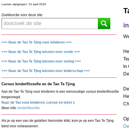
Laatste wijzigingen: 14 april 2026
T
Zoekfunctie voor deze site:
i
We
>>> Naar de Tao Te Tjing voor kinderen >>>
He
>>> Naar de Tao Te Tjing teksten over vrede >>>
Te
>>> Naar de Tao Te Tjing teksten over oorlog >>>
In
>>> Naar de Tao Te Tjing teksten over leiderschap >>>
Dez
Cursus kinderfilosofie en de Tao Te Tjing
De
Aan de Tao Te Tjing voor kinderen is een eenvoudige cursus kinderfilosofie
He
toegevoegd.
Naar de Tao voor kinderen, cursus en tekst 1
Ch
Meer info:
kinderfilosofie
Op
Als je op een van de getallen hieronder klikt, kom je op een Tao Te Tjing
De
tekst voor volwassenen.