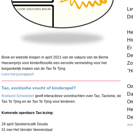
Le
Di
He
Hi
Er
De
Boek en website kregen in april 2021 van de vakjury van de Berrie
Zo
Heesenprijs voor kinderfilosofie een eervolle vermelding voor het
toegankelijk maken van de Tao Te Tjing.
"H
Lees het juryrapport
Oo
Tao, exotische vrucht of kinderspel?
Da
Roeland Schweitzer
geeft interactieve voordrachten over Tao, Taoïsme, de
Om
Tao Te Tjing en de Tao Te Tjing voor kinderen.
He
Komende openbare Tao lezing:
De
28 april Sprekerscafé Gouda
>>
31 mei Het Venster Veenendaal