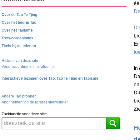
éé
De
Over de Tao Te Tjing
Over het begrip Tao
De
Over het Taoïsme
br
Trefwoordenindex
Er
Titels bij de teksten
toe
Historie van deze site
Verantwoording en literatuurlijst
In
Da
Interactieve lezingen over Tao, Tao Te Tjing en Taoïsme
en
Di
Andere Tao bronnen
br
Abonnement op de (gratis) nieuwsbrief
Zi
Zoekfunctie voor deze site:
He
de